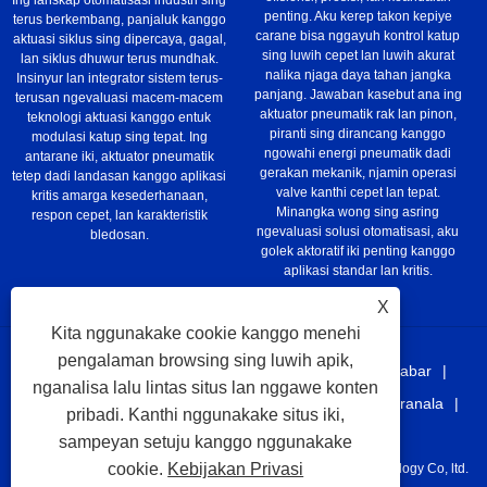
Ing lanskap otomatisasi industri sing
penting. Aku kerep takon kepiye
terus berkembang, panjaluk kanggo
carane bisa nggayuh kontrol katup
aktuasi siklus sing dipercaya, gagal,
sing luwih cepet lan luwih akurat
lan siklus dhuwur terus mundhak.
nalika njaga daya tahan jangka
Insinyur lan integrator sistem terus-
panjang. Jawaban kasebut ana ing
terusan ngevaluasi macem-macem
aktuator pneumatik rak lan pinon,
teknologi aktuasi kanggo entuk
piranti sing dirancang kanggo
modulasi katup sing tepat. Ing
ngowahi energi pneumatik dadi
antarane iki, aktuator pneumatik
gerakan mekanik, njamin operasi
tetep dadi landasan kanggo aplikasi
valve kanthi cepet lan tepat.
kritis amarga kesederhanaan,
Minangka wong sing asring
respon cepet, lan karakteristik
ngevaluasi solusi otomatisasi, aku
bledosan.
golek aktoratif iki penting kanggo
aplikasi standar lan kritis.
X
Kita nggunakake cookie kanggo menehi
pengalaman browsing sing luwih apik,
Ngarep
Babagan awake dhewe
Produk
Kabar
nganalisa lalu lintas situs lan nggawe konten
Ngundhuh
Kirim Pitakonan
Hubungi Kita
Pranala
pribadi. Kanthi nggunakake situs iki,
Sitemap
RSS
XML
Privacy Policy
sampeyan setuju kanggo nggunakake
cookie.
Kebijakan Privasi
Hak Cipta © 2021 Taizhou Juhang Otomatis Equipement Technology Co, ltd.