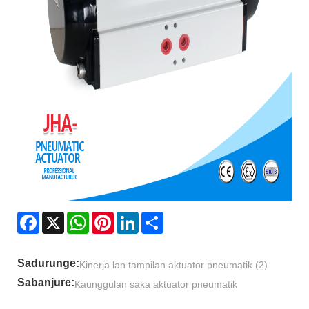
Facebook
X
WhatsApp
Pinterest
LinkedIn
Share
Sadurunge:
Kinerja lan tampilan aktuator pneumatik (2)
Sabanjure:
Kaunggulan saka aktuator pneumatik