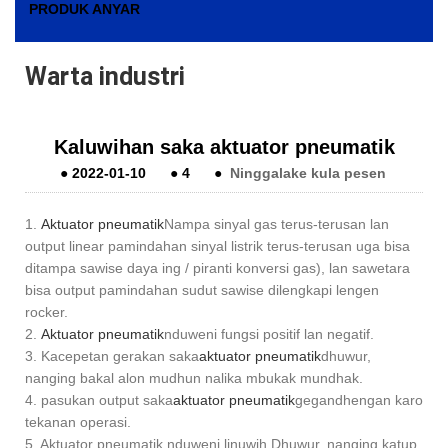
PRODUK ANYAR
Warta industri
Kaluwihan saka aktuator pneumatik
●
2022-01-10
●
4
●
Ninggalake kula pesen
1.
Aktuator pneumatik
Nampa sinyal gas terus-terusan lan
output linear pamindahan sinyal listrik terus-terusan uga bisa
ditampa sawise daya ing / piranti konversi gas), lan sawetara
bisa output pamindahan sudut sawise dilengkapi lengen
rocker.
2.
Aktuator pneumatik
nduweni fungsi positif lan negatif.
3. Kacepetan gerakan saka
aktuator pneumatik
dhuwur,
nanging bakal alon mudhun nalika mbukak mundhak.
4. pasukan output saka
aktuator pneumatik
gegandhengan karo
tekanan operasi.
5. Aktuator pneumatik nduweni linuwih Dhuwur, nanging katup