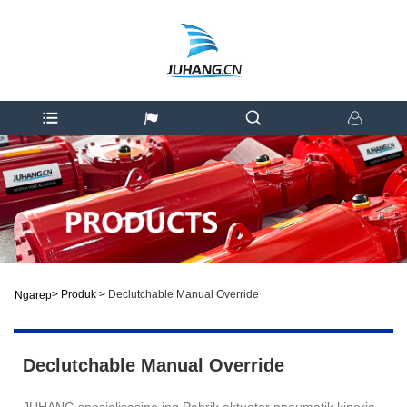
>
Produk
>
Declutchable Manual Override
Ngarep
Declutchable Manual Override
JUHANG spesialisasine ing Pabrik aktuator pneumatik kinerja