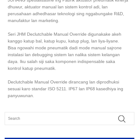
dhuwur, aktuator manual lan sistem kontrol adi, lan
perusahaan adhedhasar teknologi sing nggabungake R&D,
manufaktur lan marketing.
Seri JHM Declutchable Manual Override digunakake akeh
kanggo katup bal, katup kupu, katup plug, lan liya-liyane.
Bisa ngowahi mode pneumatik dadi mode manual sajrone
instalasi lan debugging sistem lan nalika sistem kelangan
daya. Iku salah siji saka komponen indispensable saka
kontrol katup pneumatik.
Declutchable Manual Override dirancang lan diprodhuksi
sesuai karo standar ISO 5211. IP67 lan IP68 kasedhiya ing
panyuwunan.