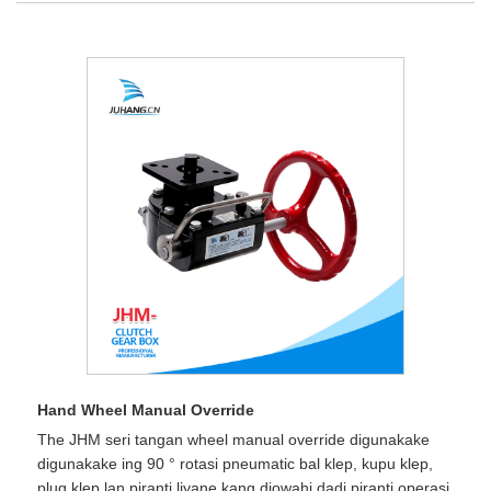
Hand Wheel Manual Override
The JHM seri tangan wheel manual override digunakake
digunakake ing 90 ° rotasi pneumatic bal klep, kupu klep,
plug klep lan piranti liyane kang diowahi dadi piranti operasi