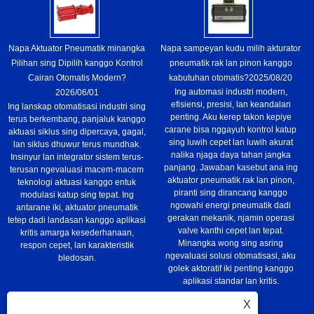
Napa Aktuator Pneumatik minangka
Napa sampeyan kudu milih akturator
Pilihan sing Dipilih kanggo Kontrol
pneumatik rak lan pinon kanggo
Cairan Otomatis Modern?
kabutuhan otomatis?
2025/08/20
Ing automasi industri modern,
2026/06/01
efisiensi, presisi, lan keandalan
Ing lanskap otomatisasi industri sing
penting. Aku kerep takon kepiye
terus berkembang, panjaluk kanggo
carane bisa nggayuh kontrol katup
aktuasi siklus sing dipercaya, gagal,
sing luwih cepet lan luwih akurat
lan siklus dhuwur terus mundhak.
nalika njaga daya tahan jangka
Insinyur lan integrator sistem terus-
panjang. Jawaban kasebut ana ing
terusan ngevaluasi macem-macem
aktuator pneumatik rak lan pinon,
teknologi aktuasi kanggo entuk
piranti sing dirancang kanggo
modulasi katup sing tepat. Ing
ngowahi energi pneumatik dadi
antarane iki, aktuator pneumatik
gerakan mekanik, njamin operasi
tetep dadi landasan kanggo aplikasi
valve kanthi cepet lan tepat.
kritis amarga kesederhanaan,
Minangka wong sing asring
respon cepet, lan karakteristik
ngevaluasi solusi otomatisasi, aku
bledosan.
golek aktoratif iki penting kanggo
aplikasi standar lan kritis.
X