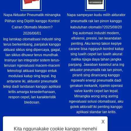
Napa Aktuator Pneumatik minangka
Napa sampeyan kudu milih akturator
Pilihan sing Dipilih kanggo Kontrol
pneumatik rak lan pinon kanggo
Cairan Otomatis Modern?
kabutuhan otomatis?
2025/08/20
Ing automasi industri modern,
2026/06/01
efisiensi, presisi, lan keandalan
Ing lanskap otomatisasi industri sing
penting. Aku kerep takon kepiye
terus berkembang, panjaluk kanggo
carane bisa nggayuh kontrol katup
aktuasi siklus sing dipercaya, gagal,
sing luwih cepet lan luwih akurat
lan siklus dhuwur terus mundhak.
nalika njaga daya tahan jangka
Insinyur lan integrator sistem terus-
panjang. Jawaban kasebut ana ing
terusan ngevaluasi macem-macem
aktuator pneumatik rak lan pinon,
teknologi aktuasi kanggo entuk
piranti sing dirancang kanggo
modulasi katup sing tepat. Ing
ngowahi energi pneumatik dadi
antarane iki, aktuator pneumatik
gerakan mekanik, njamin operasi
tetep dadi landasan kanggo aplikasi
valve kanthi cepet lan tepat.
kritis amarga kesederhanaan,
Minangka wong sing asring
respon cepet, lan karakteristik
ngevaluasi solusi otomatisasi, aku
bledosan.
golek aktoratif iki penting kanggo
aplikasi standar lan kritis.
X
Kita nggunakake cookie kanggo menehi